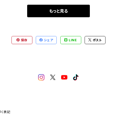
もっと見る
保存
シェア
LINE
ポスト
づく表記