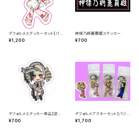
デフォルメステッカーセット【パジ
神様乃婀麗覇姫ステッカー
ャマ衣装】
¥1,200
¥700
デフォルメステッカー単品【逆様
デフォルメアクキーセット【パジャ
のプラトニック衣装】
マ衣装】
¥700
¥1,700