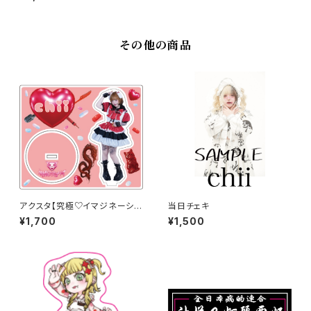
その他の商品
アクスタ【究極♡イマジネーショ
当日チェキ
ン衣装】
¥1,700
¥1,500