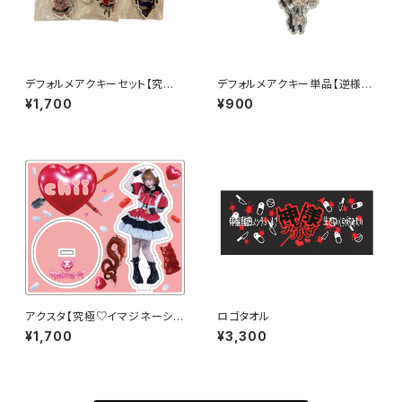
デフォルメアクキーセット【究極
デフォルメアクキー単品【逆様の
♡イマジネーション衣装】
プラトニック衣装】
¥1,700
¥900
アクスタ【究極♡イマジネーショ
ロゴタオル
ン衣装】
¥1,700
¥3,300