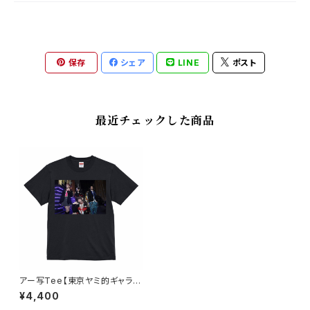
保存
シェア
LINE
ポスト
最近チェックした商品
アー写Tee【東京ヤミ的ギャラク
シー衣装】
¥4,400