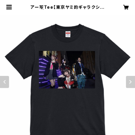
アー写Tee【東京ヤミ的ギャラクシー
衣装】 | 神様のアリバイ official we
bshop